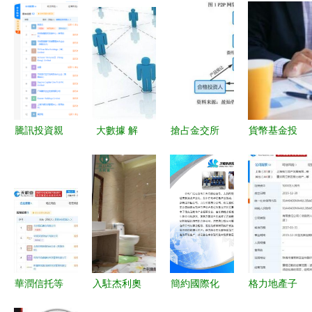
騰訊投資親
大數據 解
搶占金交所
貨幣基金投
子玩樂生活
密投資信息
巨頭的底牌
資指南 購
品牌“奈爾
咨詢的黃金
與P2P
買渠道與信
寶” 賦能線
密碼
的“救命稻
息咨詢
下體驗，布
草”
局家庭經濟
新藍海
華潤信托等
入駐杰利奧
簡約國際化
格力地產子
投資成立合
全屋整裝，
投資咨詢企
公司收購科