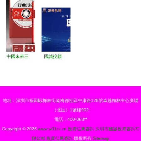
伙企業，注
解鎖家居財
業形象策劃
華生物
冊資本9億
富新篇章
與展板設計
18.63%股
布局投資信
參考
權 投資布
息咨詢領域
局與市場反
響
中國未來三
國誠投顧
年冷軋鐵絲
518服務評
行業調研與
測 決策先
投資戰略咨
機，能否真
詢報告背景
正助力投資
地址：深圳市福田區梅林街道梅都社區中康路128號卓越梅林中心廣場
分析
新高度？
（北區）1號樓902
電話：400-063**
Copyright © 2026
www.w31tu.cn
投資信息咨詢
深圳市國誠投資咨詢有
限公司
投資信息咨詢
版權所有
Sitemap